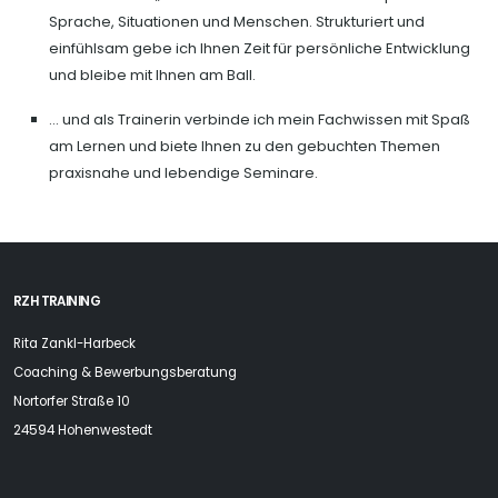
Sprache, Situationen und Menschen. Strukturiert und
einfühlsam gebe ich Ihnen Zeit für persönliche Entwicklung
und bleibe mit Ihnen am Ball.
… und als Trainerin verbinde ich mein Fachwissen mit Spaß
am Lernen und biete Ihnen zu den gebuchten Themen
praxisnahe und lebendige Seminare.
RZH TRAINING
Rita Zankl-Harbeck
Coaching & Bewerbungsberatung
Nortorfer Straße 10
24594 Hohenwestedt