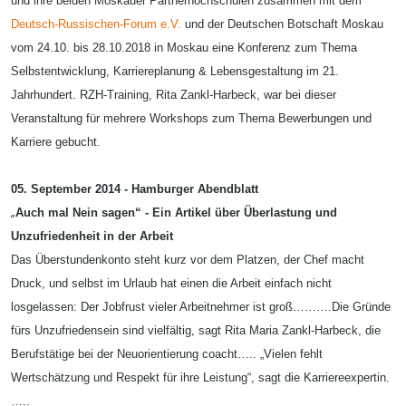
und ihre beiden Moskauer Partnerhochschulen zusammen mit dem
Deutsch-Russischen-Forum e.V.
und der Deutschen Botschaft Moskau
vom 24.10. bis 28.10.2018 in Moskau eine Konferenz zum Thema
Selbstentwicklung, Karriereplanung & Lebensgestaltung im 21.
Jahrhundert. RZH-Training, Rita Zankl-Harbeck, war bei dieser
Veranstaltung für mehrere Workshops zum Thema Bewerbungen und
Karriere gebucht.
05. September 2014 - Hamburger Abendblatt
„
Auch mal Nein sagen“ - Ein Artikel über Überlastung und
Unzufriedenheit in der Arbeit
Das Überstundenkonto steht kurz vor dem Platzen, der Chef macht
Druck, und selbst im Urlaub hat einen die Arbeit einfach nicht
losgelassen: Der Jobfrust vieler Arbeitnehmer ist groß……….Die Gründe
fürs Unzufriedensein sind vielfältig, sagt Rita Maria Zankl-Harbeck, die
Berufstätige bei der Neuorientierung coacht….. „Vielen fehlt
Wertschätzung und Respekt für ihre Leistung“, sagt die Karriereexpertin.
…..