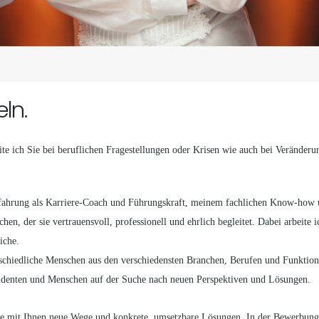
ln.
te ich Sie bei beruflichen Fragestellungen oder Krisen wie auch bei Veränderu
serfahrung als Karriere-Coach und Führungskraft, meinem fachlichen Know-ho
, der sie vertrauensvoll, professionell und ehrlich begleitet. Dabei arbeite i
iche.
erschiedliche Menschen aus den verschiedensten Branchen, Berufen und Funkt
Studenten und Menschen auf der Suche nach neuen Perspektiven und Lösungen.
beite mit Ihnen neue Wege und konkrete, umsetzbare Lösungen. In der Bewerbun